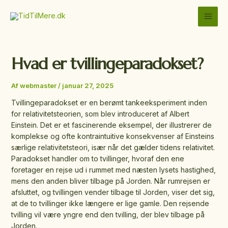
Gå
MAI
til
MEN
indholdet
Hvad er tvillingeparadokset?
Af
webmaster
/
januar 27, 2025
Tvillingeparadokset er en berømt tankeeksperiment inden
for relativitetsteorien, som blev introduceret af Albert
Einstein. Det er et fascinerende eksempel, der illustrerer de
komplekse og ofte kontraintuitive konsekvenser af Einsteins
særlige relativitetsteori, især når det gælder tidens relativitet.
Paradokset handler om to tvillinger, hvoraf den ene
foretager en rejse ud i rummet med næsten lysets hastighed,
mens den anden bliver tilbage på Jorden. Når rumrejsen er
afsluttet, og tvillingen vender tilbage til Jorden, viser det sig,
at de to tvillinger ikke længere er lige gamle. Den rejsende
tvilling vil være yngre end den tvilling, der blev tilbage på
Jorden.