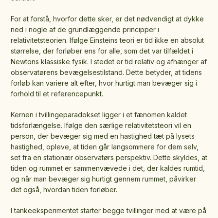
For at forstå, hvorfor dette sker, er det nødvendigt at dykke
ned i nogle af de grundlæggende principper i
relativitetsteorien. Ifølge Einsteins teori er tid ikke en absolut
størrelse, der forløber ens for alle, som det var tilfældet i
Newtons klassiske fysik. I stedet er tid relativ og afhænger af
observatørens bevægelsestilstand. Dette betyder, at tidens
forløb kan variere alt efter, hvor hurtigt man bevæger sig i
forhold til et referencepunkt.
Kernen i tvillingeparadokset ligger i et fænomen kaldet
tidsforlængelse. Ifølge den særlige relativitetsteori vil en
person, der bevæger sig med en hastighed tæt på lysets
hastighed, opleve, at tiden går langsommere for dem selv,
set fra en stationær observatørs perspektiv. Dette skyldes, at
tiden og rummet er sammenvævede i det, der kaldes rumtid,
og når man bevæger sig hurtigt gennem rummet, påvirker
det også, hvordan tiden forløber.
I tankeeksperimentet starter begge tvillinger med at være på