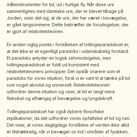
måleinstrumenter for tid, ud i hurtige fly. Når disse ure
sammenlignes med identiske ure, der er blevet tilbage på
Jorden, viser det sig, at de ure, der har været i bevægelse,
er gået langsommere. Dette bekræfter de forudsigelser, der
er gjort af relativitetsteorien.
En anden vigtig pointe i forståelsen af tvillingeparadokset er,
at det ikke er et egentligt paradoks i videnskabelig forstand.
Et paradoks antyder en logisk selvmodsigelse, men
tvillingeparadokset er fuldt ud konsistent med
relativitetsteoriens principper. Det opstår snarere som et
paradoks for vores intuition, fordi vi er vant til at tænke på tid
som noget absolut og universelt. Relativitetsteorien
udfordrer denne intuition og viser, at tid er langt mere
fleksibel og afhængig af bevægelse og tyngdekraft.
Tvillingeparadokset har også dybere filosofiske
implikationer, da det udfordrer vores opfattelse af tid og rum.
Det viser, at vores dagligdags forståelse af verden ikke altid
er tilstrækkelig, når vi bevæger os ind i områder af fysikken,