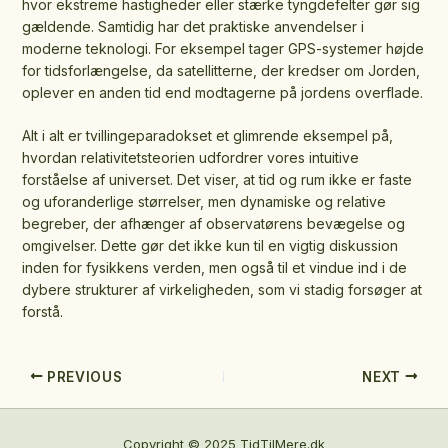
hvor ekstreme hastigheder eller stærke tyngdefelter gør sig
gældende. Samtidig har det praktiske anvendelser i
moderne teknologi. For eksempel tager GPS-systemer højde
for tidsforlængelse, da satellitterne, der kredser om Jorden,
oplever en anden tid end modtagerne på jordens overflade.
Alt i alt er tvillingeparadokset et glimrende eksempel på,
hvordan relativitetsteorien udfordrer vores intuitive
forståelse af universet. Det viser, at tid og rum ikke er faste
og uforanderlige størrelser, men dynamiske og relative
begreber, der afhænger af observatørens bevægelse og
omgivelser. Dette gør det ikke kun til en vigtig diskussion
inden for fysikkens verden, men også til et vindue ind i de
dybere strukturer af virkeligheden, som vi stadig forsøger at
forstå.
PREVIOUS
NEXT
Copyright © 2025 TidTilMere.dk