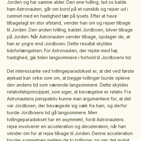
Jorden og har samme alder. Den ene tvilling, lad os kalde
ham Astronauten, går om bord på et rumskib og rejser ud i
rummet med en hastighed tæt på lysets. Efter at have
tilbagelagt en stor afstand, vender han om og rejser tilbage
til Jorden. Den anden tvilling, kaldet Jordboen, bliver tilbage
på Jorden. Når Astronauten vender tilbage, opdager de, at
han er yngre end Jordboen. Dette resultat skyldes
tidsforlængelsen: For Astronauten, der rejste med høj
hastighed, gik tiden langsommere i forhold til Jordboens tid.
Det interessante ved tvillingeparadokset er, at det ved første
øjekast kan virke som om, at begge tvillinger burde opleve
den andens tid som værende langsommere. Dette skyldes
relativitetsprincippet, som siger, at bevægelse er relativ. Fra
Astronautens perspektiv kunne man argumentere for, at det
var Jordboen, der bevægede sig væk fra ham, og derfor
burde Jordboens tid gå langsommere. Men
tvillingeparadokset har en asymmetri, fordi Astronautens
rejse involverer en acceleration og deceleration, når han
vender om for at rejse tilbage til Jorden. Denne acceleration
bryder symmetrien mellem de to tvillinger og gør det muligt