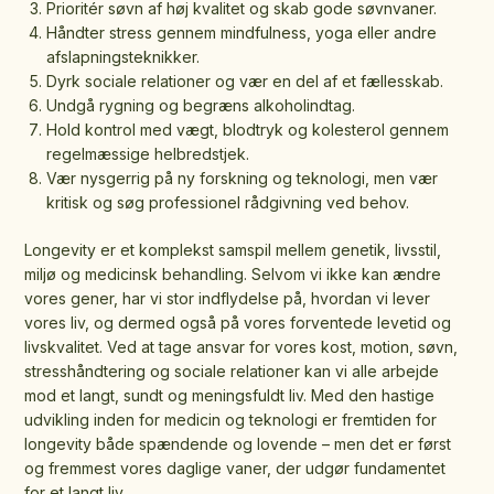
Prioritér søvn af høj kvalitet og skab gode søvnvaner.
Håndter stress gennem mindfulness, yoga eller andre
afslapningsteknikker.
Dyrk sociale relationer og vær en del af et fællesskab.
Undgå rygning og begræns alkoholindtag.
Hold kontrol med vægt, blodtryk og kolesterol gennem
regelmæssige helbredstjek.
Vær nysgerrig på ny forskning og teknologi, men vær
kritisk og søg professionel rådgivning ved behov.
Longevity er et komplekst samspil mellem genetik, livsstil,
miljø og medicinsk behandling. Selvom vi ikke kan ændre
vores gener, har vi stor indflydelse på, hvordan vi lever
vores liv, og dermed også på vores forventede levetid og
livskvalitet. Ved at tage ansvar for vores kost, motion, søvn,
stresshåndtering og sociale relationer kan vi alle arbejde
mod et langt, sundt og meningsfuldt liv. Med den hastige
udvikling inden for medicin og teknologi er fremtiden for
longevity både spændende og lovende – men det er først
og fremmest vores daglige vaner, der udgør fundamentet
for et langt liv.