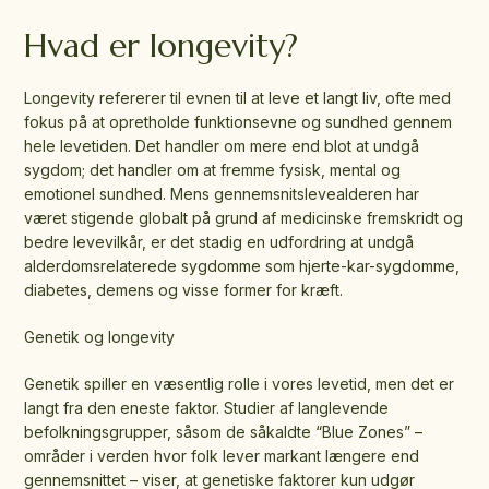
Hvad er longevity?
Longevity refererer til evnen til at leve et langt liv, ofte med
fokus på at opretholde funktionsevne og sundhed gennem
hele levetiden. Det handler om mere end blot at undgå
sygdom; det handler om at fremme fysisk, mental og
emotionel sundhed. Mens gennemsnitslevealderen har
været stigende globalt på grund af medicinske fremskridt og
bedre levevilkår, er det stadig en udfordring at undgå
alderdomsrelaterede sygdomme som hjerte-kar-sygdomme,
diabetes, demens og visse former for kræft.
Genetik og longevity
Genetik spiller en væsentlig rolle i vores levetid, men det er
langt fra den eneste faktor. Studier af langlevende
befolkningsgrupper, såsom de såkaldte “Blue Zones” –
områder i verden hvor folk lever markant længere end
gennemsnittet – viser, at genetiske faktorer kun udgør