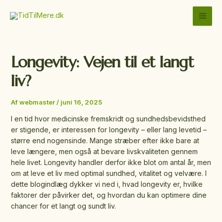
Gå
MAI
til
MEN
indholdet
Longevity: Vejen til et langt
liv?
Af
webmaster
/
juni 16, 2025
I en tid hvor medicinske fremskridt og sundhedsbevidsthed
er stigende, er interessen for longevity – eller lang levetid –
større end nogensinde. Mange stræber efter ikke bare at
leve længere, men også at bevare livskvaliteten gennem
hele livet. Longevity handler derfor ikke blot om antal år, men
om at leve et liv med optimal sundhed, vitalitet og velvære. I
dette blogindlæg dykker vi ned i, hvad longevity er, hvilke
faktorer der påvirker det, og hvordan du kan optimere dine
chancer for et langt og sundt liv.