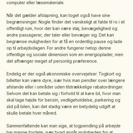
computer eller læsemateriale.
Når det gælder afslapning, kan toget også have sine
begrænsninger. Nogle finder det vanskeligt at falde til ro i et
offentligt rum, hvor der kan være støj, bevægelighed og
andre passagerer, der taler eller bevæger sig. Det kan
begrænse muligheden for at få en ordentlig pause og lade
op til arbejdsdagen. For andre fungerer netop denne
offentlige og sociale dimension som en energioplader, men
det afhænger meget af personlig præference.
Endelig er der også økonomiske overvejelser. Togkort og
billetter kan være dyre, især hvis man pendler over længere
afstande eller i områder uden tilstrækkelige rabatordninger.
Selvom det kan betale sig i forhold til at køre bil, hvor man
skal tage højde for benzin, vedligeholdelse, parkering og
slid på bilen, kan det stadig være en betydelig udgift at
skulle betale hver måned.
Sammenfattende kan man sige, at togpendling på arbejde
har mange fordele, især hvad angår muligheden for at