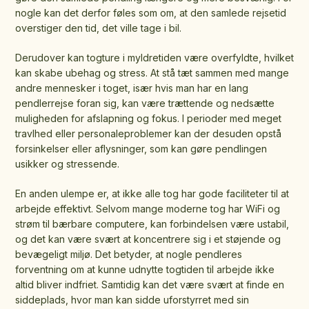
nogle kan det derfor føles som om, at den samlede rejsetid
overstiger den tid, det ville tage i bil.
Derudover kan togture i myldretiden være overfyldte, hvilket
kan skabe ubehag og stress. At stå tæt sammen med mange
andre mennesker i toget, især hvis man har en lang
pendlerrejse foran sig, kan være trættende og nedsætte
muligheden for afslapning og fokus. I perioder med meget
travlhed eller personaleproblemer kan der desuden opstå
forsinkelser eller aflysninger, som kan gøre pendlingen
usikker og stressende.
En anden ulempe er, at ikke alle tog har gode faciliteter til at
arbejde effektivt. Selvom mange moderne tog har WiFi og
strøm til bærbare computere, kan forbindelsen være ustabil,
og det kan være svært at koncentrere sig i et støjende og
bevægeligt miljø. Det betyder, at nogle pendleres
forventning om at kunne udnytte togtiden til arbejde ikke
altid bliver indfriet. Samtidig kan det være svært at finde en
siddeplads, hvor man kan sidde uforstyrret med sin