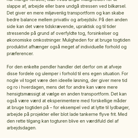
slappe af, arbejde eller bare undgå stressen ved bilkørsel.
Det giver en mere miljøvenlig transportform og kan skabe
bedre balance mellem privatliv og arbejdsliv. På den anden
side kan det være tidskrævende, upraktisk og til tider
stressende på grund af overfyldte tog, forsinkelser og
økonomiske omkostninger. Muligheden for at bruge togtiden
produktivt afhænger også meget af individuelle forhold og
præferencer.
For den enkelte pendler handler det derfor om at afveje
disse fordele og ulemper i forhold til ens egen situation. For
nogle vil toget være den ideelle løsning, der giver mere tid
og ro i hverdagen, mens det for andre kan være mere
hensigtsmæssigt at vælge en anden transportform. Det kan
også være værd at eksperimentere med forskellige måder
at bruge togtiden på – for eksempel ved at lytte til lydbøger,
arbejde på projekter eller blot lade tankerne flyve frit. Med
den rette tilgang kan togturen blive en værdifuld del af
arbejdsdagen.