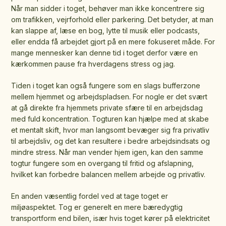
Når man sidder i toget, behøver man ikke koncentrere sig
om trafikken, vejrforhold eller parkering. Det betyder, at man
kan slappe af, læse en bog, lytte til musik eller podcasts,
eller endda få arbejdet gjort på en mere fokuseret måde. For
mange mennesker kan denne tid i toget derfor være en
kærkommen pause fra hverdagens stress og jag.
Tiden i toget kan også fungere som en slags bufferzone
mellem hjemmet og arbejdspladsen. For nogle er det svært
at gå direkte fra hjemmets private sfære til en arbejdsdag
med fuld koncentration. Togturen kan hjælpe med at skabe
et mentalt skift, hvor man langsomt bevæger sig fra privatliv
til arbejdsliv, og det kan resultere i bedre arbejdsindsats og
mindre stress. Når man vender hjem igen, kan den samme
togtur fungere som en overgang til fritid og afslapning,
hvilket kan forbedre balancen mellem arbejde og privatliv.
En anden væsentlig fordel ved at tage toget er
miljøaspektet. Tog er generelt en mere bæredygtig
transportform end bilen, især hvis toget kører på elektricitet