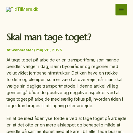
Gå
MAI
til
MEN
indholdet
Skal man tage toget?
Af
webmaster
/
maj 26, 2025
At tage toget på arbejde er en transportform, som mange
pendler vælger i dag, især i byområder og regioner med
veludviklet jernbaneinfrastruktur. Det kan have en række
fordele og ulemper, som er værd at overveje, når man skal
vælge sin daglige transportmetode. I denne artikel vil jeg
gennemgå både de positive og negative aspekter ved at
tage toget på arbejde med særlig fokus på, hvordan tiden i
toget kan bruges til afslapning eller arbejde.
En af de mest åbenlyse fordele ved at tage toget på arbejde
er, at det ofte er en mere afslappet og behagelig måde at
pendle på sammenlignet med at køre i bil eller tage bussen.