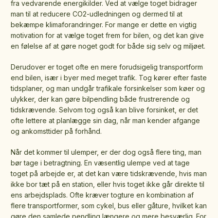
fra vedvarende energikilder. Ved at vælge toget bidrager
man til at reducere CO2-udledningen og dermed til at
bekæmpe klimaforandringer. For mange er dette en vigtig
motivation for at vælge toget frem for bilen, og det kan give
en følelse af at gøre noget godt for både sig selv og miljøet.
Derudover er toget ofte en mere forudsigelig transportform
end bilen, især i byer med meget trafik. Tog kører efter faste
tidsplaner, og man undgår trafikale forsinkelser som køer og
ulykker, der kan gøre bilpendling både frustrerende og
tidskrævende. Selvom tog også kan blive forsinket, er det
ofte lettere at planlægge sin dag, når man kender afgange
og ankomsttider på forhånd.
Når det kommer til ulemper, er der dog også flere ting, man
bør tage i betragtning. En væsentlig ulempe ved at tage
toget på arbejde er, at det kan være tidskrævende, hvis man
ikke bor tæt på en station, eller hvis toget ikke går direkte til
ens arbejdsplads. Ofte kræver togture en kombination af
flere transportformer, som cykel, bus eller gåture, hvilket kan
gøre den samlede pendling længere og mere besværlig. For